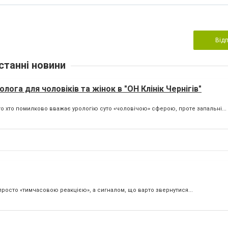
Від
станні новини
лога для чоловіків та жінок в "ОН Клінік Чернігів"
то хто помилково вважає урологію суто «чоловічою» сферою, проте запальні...
 просто «тимчасовою реакцією», а сигналом, що варто звернутися...