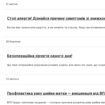
21 квітня
Стоп алергія! Дізнайся причину симптомів зі знижко
Весна має приносити радість, а не нежить та сльози. Якщо ви втомилися г
24 березня
Безопераційна хірургія одного дня!
Що таке операційне втручання розуміє кожен, але мало хто знає, що існує а
12 лютого
Профілактика раку шийки матки — вакцинація від ВПЛ
ВПЛ (вірус папіломи людини) — головна причина розвитку раку шийки матк