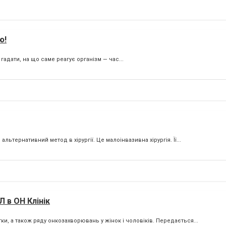
ю!
адати, на що саме реагує організм — час...
льтернативний метод в хірургії. Це малоінвазивна хірургія. Її...
 в ОН Клінік
и, а також ряду онкозахворювань у жінок і чоловіків. Передається...