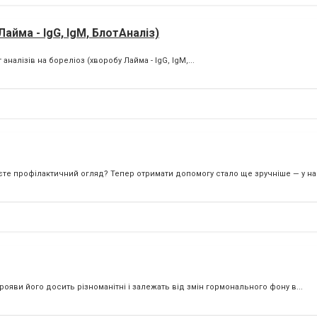
айма - IgG, IgM, БлотАналіз)
аналізів на бореліоз (хворобу Лайма - IgG, IgM,...
те профілактичний огляд? Тепер отримати допомогу стало ще зручніше — у наш
ояви його досить різноманітні і залежать від змін гормонального фону в...