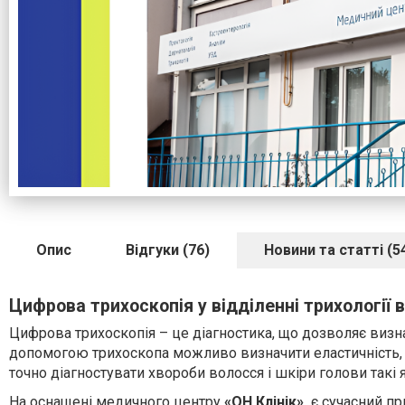
Опис
Відгуки (76)
Новини та статті (5
Цифрова трихоскопія у відділенні трихології в 
Цифрова трихоскопія – це діагностика, що дозволяє визнач
допомогою трихоскопа можливо визначити еластичність, ж
точно діагностувати хвороби волосся і шкіри голови такі я
На оснащені медичного центру
«ОН Клінік»
є сучасний пр