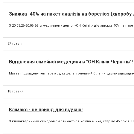
Знижка -40% на пакет аналізів на бореліоз (хворобу Л
З 20.05.26-20.06.26 в медичному центрі «ОН Клінік» діє знижка 40% на пакет 
27 травня
Відділення сімейної медецини в "ОН Клінік Чернігів"!
Маєте підвищену температуру, кашель, головний біль чи давно відкладає
18 травня
Клімакс - не привід для відчаю!
З клімактеричним синдромом стикається кожна жінка, старше 45 років. Пр