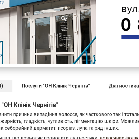
4)
Послуги "ОН Клінік Чернігів"
Діагностика
"ОН Клінік Чернігів"
ити причини випадіння волосся, як часткового так і тоталь
ирність, гладкість, чутливість, пігментацію шкіри. Можли
к себорейний дерматит, псоріаз, лупа та ряд інших.
илад, що дозволяє проводити діагностику
волосяних фоліку