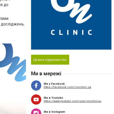
я до
атами
х досліджень,
Це моє підприємство
Ми в мережі
Ми у Facebook
https://facebook.com//onclinic.ua
Ми в Youtube
https://www.youtube.com/user/onclinicsu
Ми в Instagram