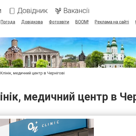
и
Довідник
Вакансії
Погода
Довідкова
Фотозвіти
BOOM!
Реклама на сайті
Клінік, медичний центр в Чернігові
інік, медичний центр в Чер