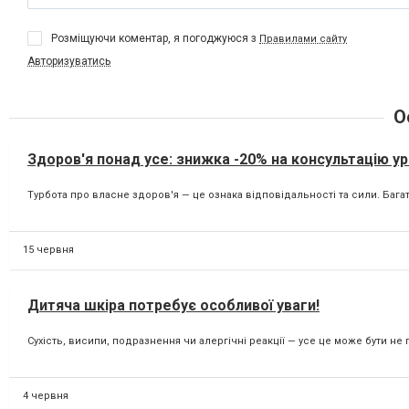
Розміщуючи коментар, я погоджуюся з
Правилами сайту
Авторизуватись
О
Здоров'я понад усе: знижка -20% на консультацію уро
Турбота про власне здоров'я — це ознака відповідальності та сили. Бага
15 червня
Дитяча шкіра потребує особливої уваги!
Сухість, висипи, подразнення чи алергічні реакції — усе це може бути не
4 червня