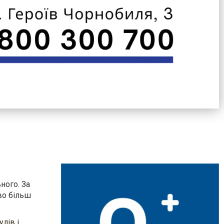
ного. За
во більш
лів і