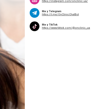
https://instagram.com/onclinic.ua/
Ми у Telegram
https://t.me/OnClinicChatBot
Ми у TikTok
https://www.tiktok.com/@onclinic_ua