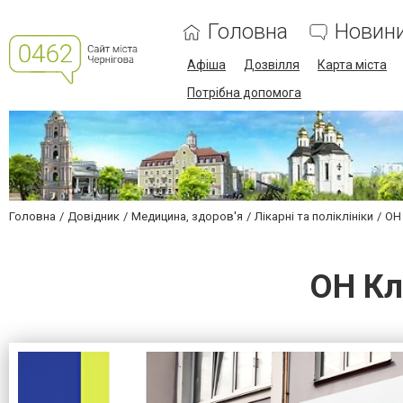
Головна
Новин
Афіша
Дозвілля
Карта міста
Потрібна допомога
Головна
Довідник
Медицина, здоров'я
Лікарні та поліклініки
ОН 
ОН Кл