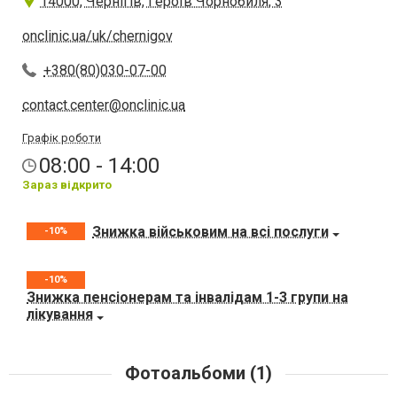
14000, Чернігів, Героїв Чорнобиля, 3
onclinic.ua/uk/chernigov
+380(80)030-07-00
contact.center@onclinic.ua
Графік роботи
08:00 - 14:00
Зараз відкрито
Знижка військовим на всі послуги
-10%
-10%
Знижка пенсіонерам та інвалідам 1-3 групи на
лікування
Фотоальбоми (1)