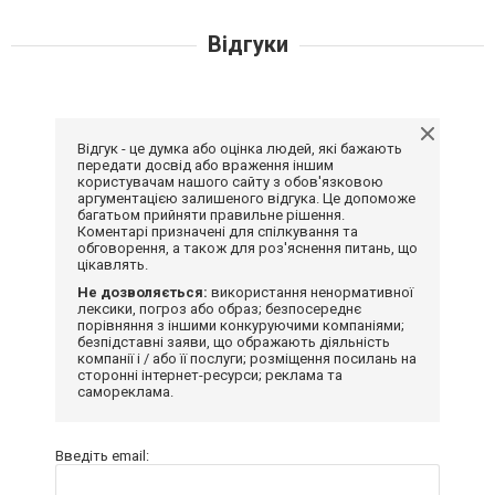
Відгуки
Відгук - це думка або оцінка людей, які бажають
передати досвід або враження іншим
користувачам нашого сайту з обов'язковою
аргументацією залишеного відгука. Це допоможе
багатьом прийняти правильне рішення.
Коментарі призначені для спілкування та
обговорення, а також для роз'яснення питань, що
цікавлять.
Не дозволяється:
використання ненормативної
лексики, погроз або образ; безпосереднє
порівняння з іншими конкуруючими компаніями;
безпідставні заяви, що ображають діяльність
компанії і / або її послуги; розміщення посилань на
сторонні інтернет-ресурси; реклама та
самореклама.
Введіть email: