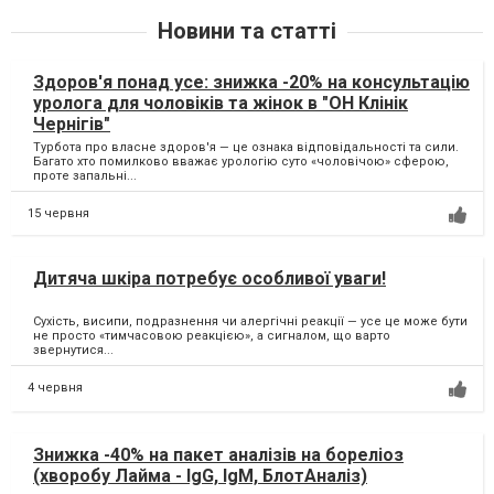
Новини та статті
Здоров'я понад усе: знижка -20% на консультацію
уролога для чоловіків та жінок в "ОН Клінік
Чернігів"
Турбота про власне здоров'я — це ознака відповідальності та сили.
Багато хто помилково вважає урологію суто «чоловічою» сферою,
проте запальні...
15 червня
Дитяча шкіра потребує особливої уваги!
Сухість, висипи, подразнення чи алергічні реакції — усе це може бути
не просто «тимчасовою реакцією», а сигналом, що варто
звернутися...
4 червня
Знижка -40% на пакет аналізів на бореліоз
(хворобу Лайма - IgG, IgM, БлотАналіз)