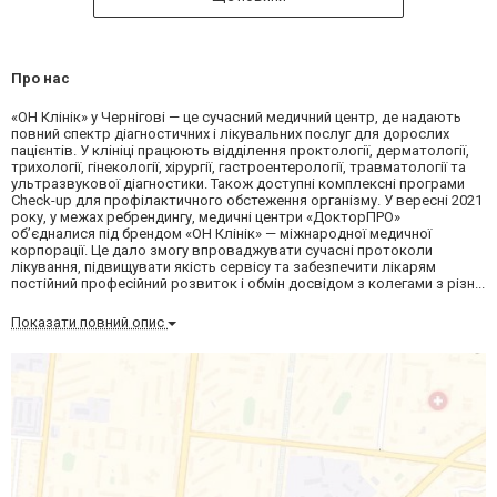
Про нас
«ОН Клінік» у Чернігові — це сучасний медичний центр, де надають
повний спектр діагностичних і лікувальних послуг для дорослих
пацієнтів. У клініці працюють відділення проктології, дерматології,
трихології, гінекології, хірургії, гастроентерології, травматології та
ультразвукової діагностики. Також доступні комплексні програми
Check-up для профілактичного обстеження організму. У вересні 2021
року, у межах ребрендингу, медичні центри «ДокторПРО»
об’єдналися під брендом «ОН Клінік» — міжнародної медичної
корпорації. Це дало змогу впроваджувати сучасні протоколи
лікування, підвищувати якість сервісу та забезпечити лікарям
постійний професійний розвиток і обмін досвідом з колегами з різн...
Показати повний опис