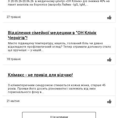
З 20.05.26-20.06.26 в медичному центрі «ОН Клінік» діє знижка 40% на
пакет аналізів на бореліоз (хворобу Лайма - IgG, IgM,...
27 травня
Відділення сімейної медецини в "ОН Клінік
Чернігів"!
Маєте підвищену температуру, кашель, головний біль чи давно
відкладаєте профілактичний огляд? Тепер отримати допомогу стало
ще зручніше — у нашій...
18 травня
Клімакс - не привід для відчаю!
З клімактеричним синдромом стикається кожна жінка, старше 45
років. Прояви його досить різноманітні і залежать від змін
гормонального фону в...
21 квітня
Ще новини