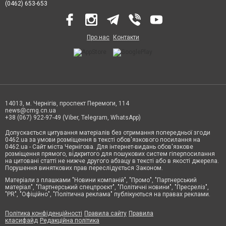
(0462) 653-653
Про нас
Контакти
14013, м. Чернігів, проспект Перемоги, 114
news@cmg.cn.ua
+38 (067) 922-97-49 (Viber, Telegram, WhatsApp)
Допускається цитування матеріалів без отримання попередньої згоди
0462.ua за умови розміщення в тексті обов'язкового посилання на
0462.ua - Сайт міста Чернігова. Для інтернет-видань обов'язкове
розміщення прямого, відкритого для пошукових систем гіперпосилання
на цитовані статті не нижче другого абзацу в тексті або в якості джерела.
Порушення виняткових прав переслідується Законом.
Матеріали з плашками "Новини компаній", "Промо", "Партнерський
матеріал", "Партнерський спецпроєкт", "Політичні новини", "Пресреліз",
"PR", "Офіційно", "Політична реклама" публікуються на правах реклами.
Політика конфіденційності
Правила сайту
Правила
класифайд
Редакційна політика